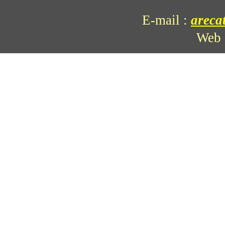
E-mail
:
areca
Web 