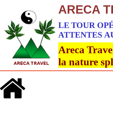
ARECA T
LE TOUR OP
ATTENTES
A
Areca Travel
la nature sp