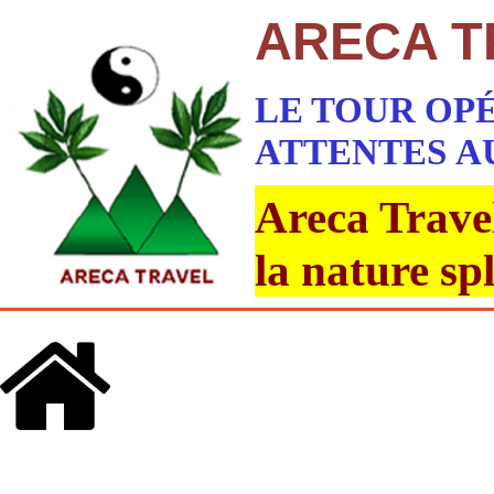
ARECA T
LE TOUR OP
ATTENTES
A
Areca Travel
la nature sp