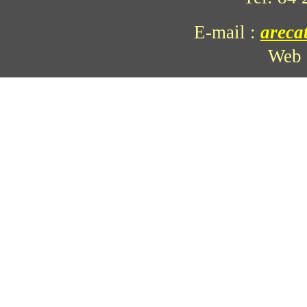
E-mail
:
areca
Web 