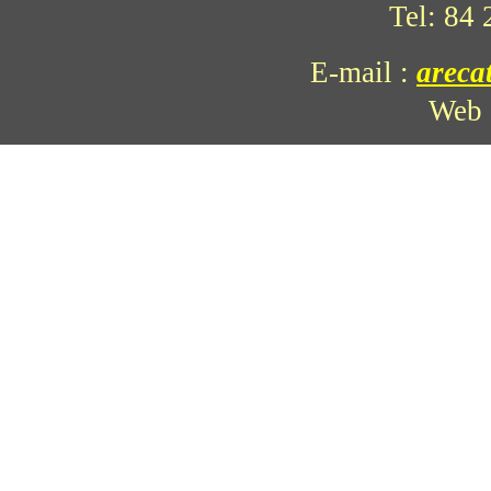
Tel: 84
E-mail
:
areca
Web 