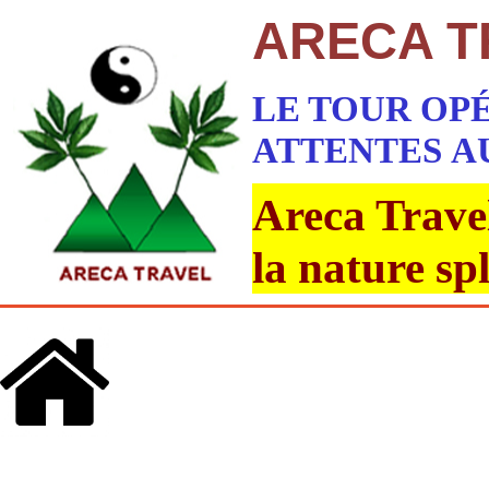
ARECA T
LE TOUR OP
ATTENTES
A
Areca Travel
la nature sp