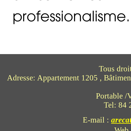
professionalisme.
Tous droi
Adresse: Appartement 1205 , Bâtimen
Portable 
Tel: 84
E-mail
:
areca
Web 