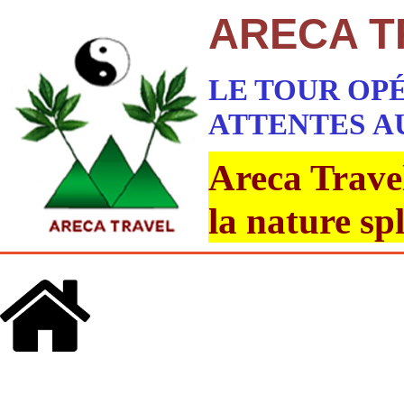
ARECA T
LE TOUR OP
ATTENTES
A
Areca Travel
la nature sp