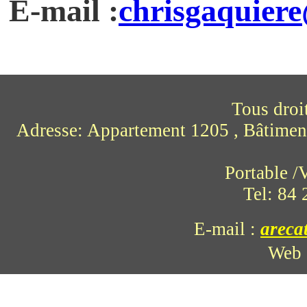
E-mail :
chrisgaquiere
Tous droi
Adresse: Appartement 1205 , Bâtimen
Portable 
Tel: 84
E-mail
:
areca
Web 