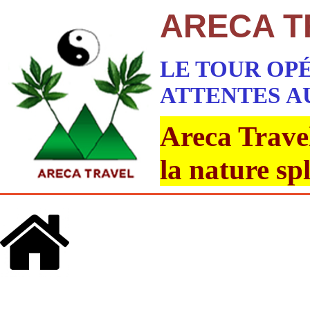
ARECA T
LE TOUR OP
ATTENTES
A
Areca Travel
la nature sp