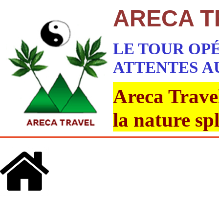
ARECA T
LE TOUR OP
ATTENTES
A
Areca Travel
la nature sp