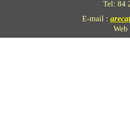
Tel: 84
E-mail
:
areca
Web 