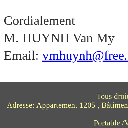
Cordialement
M. HUYNH Van My
Email:
vmhuynh@free.
Tous droi
Adresse: Appartement 1205 , Bâtimen
Portable 